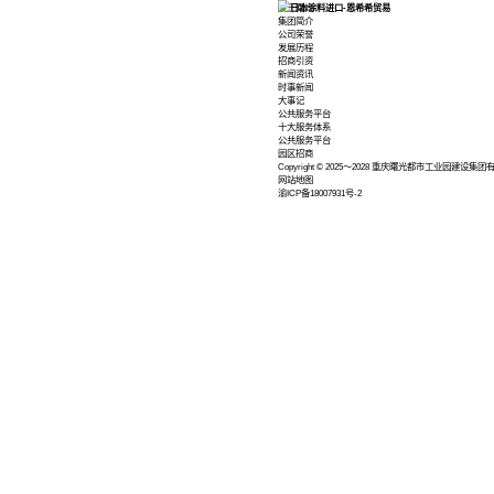
关于曙光
集团简介
公司荣誉
发展历程
招商引资
新闻资讯
时事新闻
大事记
公共服务平台
十大服务体系
公共服务平台
园区招商
Copyright © 
网站地图
渝ICP备1800793