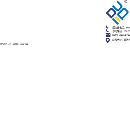
首页
关于曙光
新闻资讯
时事新闻
大事记
公共服务平台
十大服务体系
公共服务平台
配套设施
配套设施
基础设施
数字化园区
2025～2028 重庆曙光都市工业园建设集团有限公司 All Rights Reserved
曙光智库
园区招商
1号-2
入园企业
联系我们