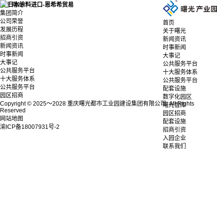
关于曙光
集团简介
公司荣誉
首页
发展历程
关于曙光
招商引资
新闻资讯
新闻资讯
时事新闻
时事新闻
大事记
大事记
公共服务平台
公共服务平台
十大服务体系
十大服务体系
公共服务平台
公共服务平台
配套设施
园区招商
数字化园区
Copyright © 2025～2028 重庆曙光都市工业园建设集团有限公司 All Rights
曙光智库
Reserved
园区招商
网站地图
配套设施
渝ICP备18007931号-2
招商引资
入园企业
联系我们