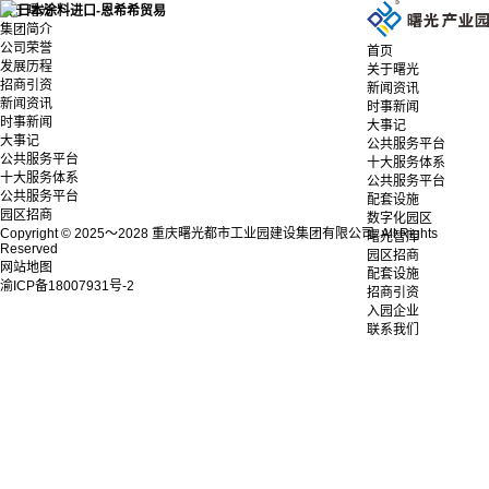
关于曙光
集团简介
公司荣誉
首页
发展历程
关于曙光
招商引资
新闻资讯
新闻资讯
时事新闻
时事新闻
大事记
大事记
公共服务平台
公共服务平台
十大服务体系
十大服务体系
公共服务平台
公共服务平台
配套设施
园区招商
数字化园区
Copyright © 2025～2028 重庆曙光都市工业园建设集团有限公司 All Rights
曙光智库
Reserved
园区招商
网站地图
配套设施
渝ICP备18007931号-2
招商引资
入园企业
联系我们