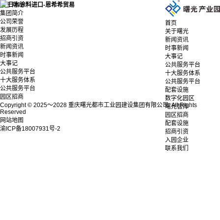
关于曙光
集团简介
公司荣誉
首页
发展历程
关于曙光
招商引资
新闻资讯
新闻资讯
时事新闻
时事新闻
大事记
大事记
公共服务平台
公共服务平台
十大服务体系
十大服务体系
公共服务平台
公共服务平台
配套设施
园区招商
数字化园区
Copyright © 2025～2028 重庆曙光都市工业园建设集团有限公司 All Rights
曙光智库
Reserved
园区招商
网站地图
配套设施
渝ICP备18007931号-2
招商引资
入园企业
联系我们