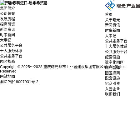
关于曙光
集团简介
公司荣誉
首页
发展历程
关于曙光
招商引资
新闻资讯
新闻资讯
时事新闻
时事新闻
大事记
大事记
公共服务平台
公共服务平台
十大服务体系
十大服务体系
公共服务平台
公共服务平台
配套设施
园区招商
数字化园区
Copyright © 2025～2028 重庆曙光都市工业园建设集团有限公司 All Rights
曙光智库
Reserved
园区招商
网站地图
配套设施
渝ICP备18007931号-2
招商引资
入园企业
联系我们