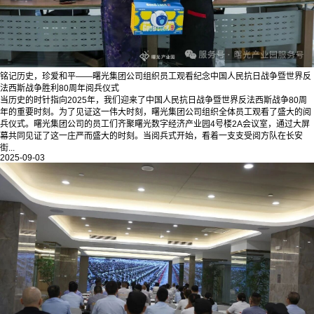
铭记历史，珍爱和平——曙光集团公司组织员工观看纪念中国人民抗日战争暨世界反
法西斯战争胜利80周年阅兵仪式
当历史的时针指向2025年，我们迎来了中国人民抗日战争暨世界反法西斯战争80周
年的重要时刻。为了见证这一伟大时刻，曙光集团公司组织全体员工观看了盛大的阅
兵仪式。曙光集团公司的员工们齐聚曙光数字经济产业园4号楼2A会议室，通过大屏
幕共同见证了这一庄严而盛大的时刻。当阅兵式开始，看着一支支受阅方队在长安
街...
2025-09-03