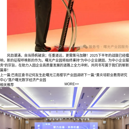
风劲潮涌，自当扬帆破浪；任重道远，更需策马加鞭！2025下半年的战鼓已经擂
响，新的征程呼唤新的作为。曙光产业园将始终秉持“为中小企业建园，为中小企业服
务“的宗旨，在助力入园企业高质量发展的道路上全力冲刺，共同书写属于我们的崭新
篇章！
上一篇:
巴南区委书记何友生赴曙光江南楼宇产业园调研
下一篇:
“黄炎培职业教育研究
中心”落户曙光数字经济产业园
MORE>>
相关推荐