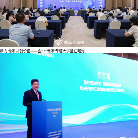
聚力出海 共创价值——企业“出海”专题大讲堂在曙光...