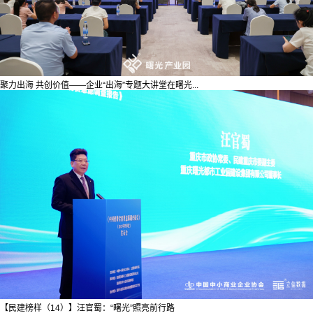
聚力出海 共创价值——企业“出海”专题大讲堂在曙光...
【民建榜样（14）】汪官蜀：“曙光”照亮前行路