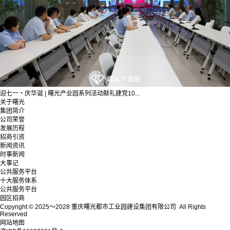
迎七一・庆华诞 | 曙光产业园系列活动献礼建党10...
关于曙光
集团简介
公司荣誉
发展历程
招商引资
新闻资讯
时事新闻
大事记
公共服务平台
十大服务体系
公共服务平台
园区招商
Copyright © 2025～2028 重庆曙光都市工业园建设集团有限公司 All Rights
Reserved
网站地图