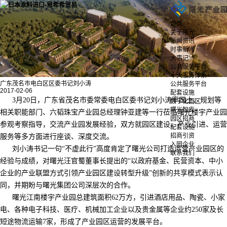
首页
关于曙光
新闻资讯
时事新闻
大事记
公共服务平台
十大服务体系
广东茂名市电白区区委书记刘小涛
公共服务平台
2017-02-06
配套设施
3月20日，广东省茂名市委常委电白区委书记刘小涛率国土、规划等
数字化园区
曙光智库
相关职能部门、六韬珠宝产业园总经理钟亚建等一行莅临曙光楼宇产业园
园区招商
参观考察指导，交流产业园发展经验，双方就园区建设、产业引进、运营
配套设施
招商引资
服务等多方面进行座谈、深度交流。
入园企业
刘小涛书记一句“不虚此行”高度肯定了曙光公司打造运营产业园区的
联系我们
经验与成绩，对曙光汪官蜀董事长提出的“以政府基金、民营资本、中小
企业的产业联盟方式引领产业园区建设转型升级”创新的共享模式表示认
同，并期盼与曙光集团公司深层次的合作。
曙光江南楼宇产业园总建筑面积62万方，引进酒店用品、陶瓷、小家
电、各种电子科技、医疗、机械加工企业以及贵金属等企业约250家及长
短途物流运输7家，形成了产业园区运营的发展平台。