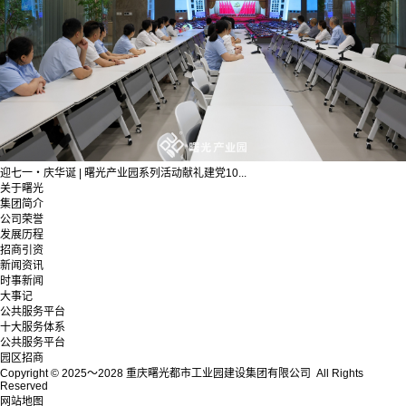
迎七一・庆华诞 | 曙光产业园系列活动献礼建党10...
关于曙光
集团简介
公司荣誉
发展历程
招商引资
新闻资讯
时事新闻
大事记
公共服务平台
十大服务体系
公共服务平台
园区招商
Copyright © 2025～2028 重庆曙光都市工业园建设集团有限公司 All Rights
Reserved
网站地图