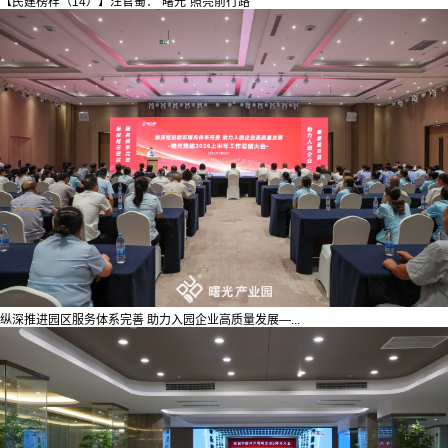
【民建榜样（14）】汪官蜀：“曙光”照亮前行路
纵深推进园区服务体系完善 助力入园企业高质量发展—...