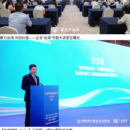
聚力出海 共创价值——企业“出海”专题大讲堂在曙光...