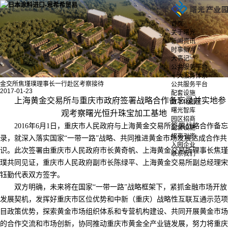
首页
关于曙光
新闻资讯
时事新闻
大事记
公共服务平台
十大服务体系
金交所焦瑾璞理事长一行赴区考察接待
公共服务平台
2017-01-23
配套设施
上海黄金交易所与重庆市政府签署战略合作备忘录并实地参
数字化园区
曙光智库
观考察曙光恒升珠宝加工基地
园区招商
2016年6月1日，重庆市人民政府与上海黄金交易所签署战略合作备忘
配套设施
招商引资
录，就深入落实国家“一带一路”战略、共同推进黄金市场发展达成合作共
入园企业
识。此次签署由重庆市人民政府市长黄奇帆、上海黄金交易所理事长焦瑾
联系我们
璞共同见证，重庆市人民政府副市长陈绿平、上海黄金交易所副总经理宋
钰勤代表双方签字。
双方明确，未来将在国家“一带一路”战略框架下，紧抓金融市场开放
发展契机，发挥好重庆市区位优势和中新（重庆）战略性互联互通示范项
目政策优势，探索黄金市场组织体系和专营机构建设、共同开展黄金市场
的合作交流和市场创新，协同推动重庆市黄金全产业链发展，努力将重庆