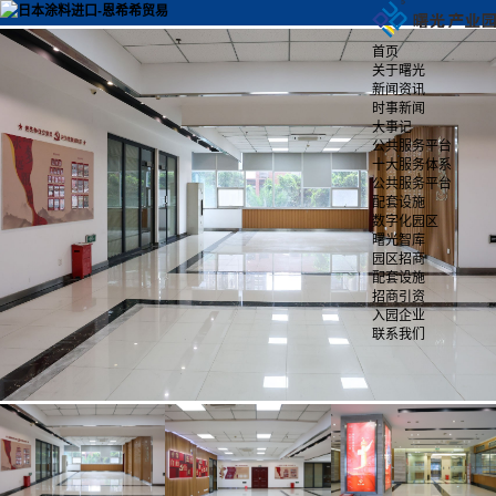
首页
关于曙光
新闻资讯
时事新闻
大事记
公共服务平台
十大服务体系
公共服务平台
配套设施
数字化园区
曙光智库
园区招商
配套设施
招商引资
入园企业
联系我们