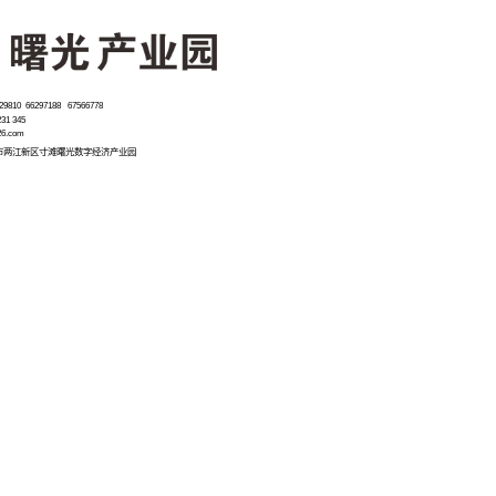
招商部电话：66429810 662971
咨询热线：400 0231 345
邮箱：duipsg@126.com
联系地址：重庆市两江新区寸