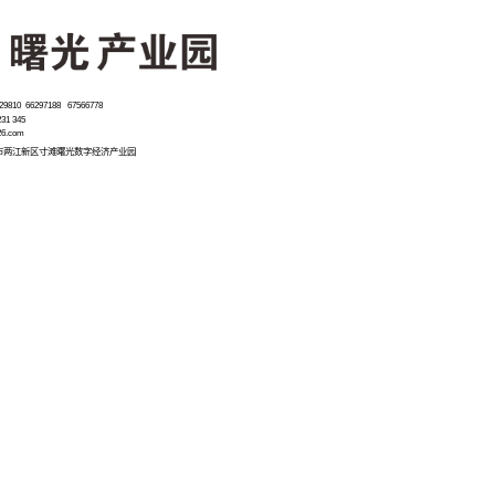
招商部电话：66429810 662971
咨询热线：400 0231 345
邮箱：duipsg@126.com
联系地址：重庆市两江新区寸