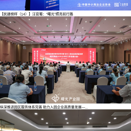
【民建榜样（14）】汪官蜀：“曙光”照亮前行路
纵深推进园区服务体系完善 助力入园企业高质量发展—...