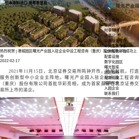
首页
关于曙光
新闻资讯
时事新闻
大事记
公共服务平台
十大服务体系
热烈祝贺 | 港城园区曙光产业园入驻企业中设工程咨询（重庆）股份有限公司成功上
公共服务平台
市
配套设施
2022-02-17
数字化园区
曙光智库
2021年11月15日，北京证券交易所鸣钟开市，扬帆起航，打造
园区招商
服务创新型中小企业主阵地。曙光产业园入驻企业中设工程咨询
配套设施
招商引资
（重庆）股份有限公司首批华彩亮相，成为首家直接在北京证券交
入园企业
易所上市的渝企。
联系我们