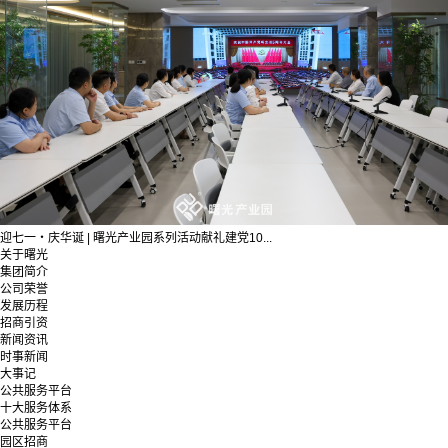
迎七一・庆华诞 | 曙光产业园系列活动献礼建党10...
关于曙光
集团简介
公司荣誉
发展历程
招商引资
新闻资讯
时事新闻
大事记
公共服务平台
十大服务体系
公共服务平台
园区招商