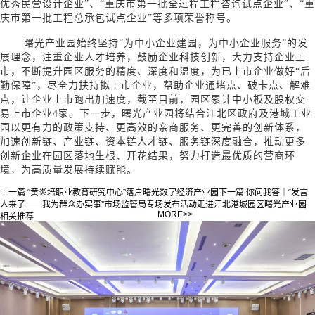
优秀民营设计企业”、“重庆市第一批全过程工程咨询试点企业”、“重
庆市第一批工程总承包试点企业”等多项荣誉称号。
曙光产业园始终坚持“为中小企业建园，为中小企业服务”的发
展理念，注重企业人才培养，鼓励企业科技创新，大力支持企业上
市，不断提升园区服务的精度、深度和温度，为已上市企业做好“后
勤保障”，尽全力扶持拟上市企业，帮助企业通堵点、破卡点、解难
点，让企业上市跑出加速度，截至目前，园区累计中小板及股权交
易上市企业4家。下一步，曙光产业园将结合江北区政府及港城工业
园以更有力的政策支持、更高效的亲商服务、更完善的创新体系，
加速创新链、产业链、资本链人才链、服务链深度融合，推动更多
创新企业在园区落地生根、开花结果，努力打造最优质的营商环
境，为高质量发展持续赋能。
上一篇:
“黄炎培职业教育研究中心”落户曙光数字经济产业园
下一篇:
你问我答｜“发言
人来了——我为群众办实事”市场监管局专场发布活动走进江北港城园区曙光产业园
MORE>>
相关推荐