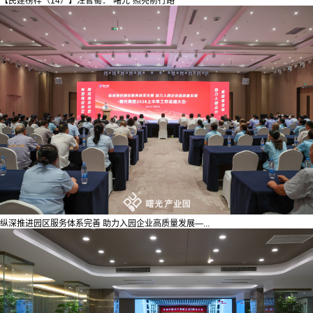
【民建榜样（14）】汪官蜀：“曙光”照亮前行路
纵深推进园区服务体系完善 助力入园企业高质量发展—...