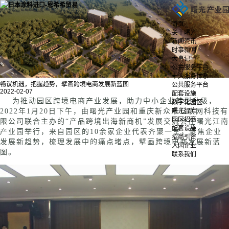
首页
关于曙光
新闻资讯
时事新闻
大事记
公共服务平台
十大服务体系
畅议机遇，把握趋势，擘画跨境电商发展新蓝图
公共服务平台
2022-02-07
配套设施
为推动园区跨境电商产业发展，助力中小企业转型升级，
数字化园区
2022年
1月20日下午，由曙光产业园和重庆新众禾互联网科技有
曙光智库
园区招商
限公司联合主办的“产品跨境出海新商机”发展交流会在曙光江南
配套设施
产业园举行，来自园区的10余家企业代表齐聚一堂，聚焦企业
招商引资
发展新趋势，梳理发展中的痛点堵点，擘画跨境电商发展新蓝
入园企业
图。
联系我们