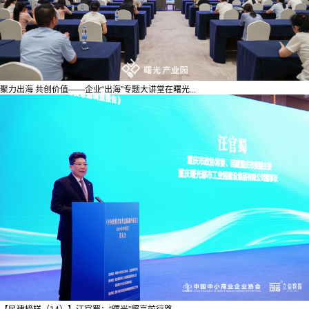
聚力出海 共创价值——企业“出海”专题大讲堂在曙光...