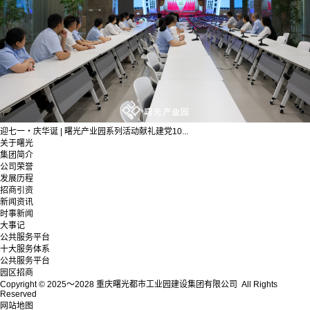
迎七一・庆华诞 | 曙光产业园系列活动献礼建党10...
关于曙光
集团简介
公司荣誉
发展历程
招商引资
新闻资讯
时事新闻
大事记
公共服务平台
十大服务体系
公共服务平台
园区招商
Copyright © 2025～2028 重庆曙光都市工业园建设集团有限公司 All Rights
Reserved
网站地图