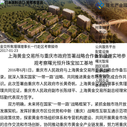
首页
关于曙光
新闻资讯
时事新闻
大事记
公共服务平台
十大服务体系
金交所焦瑾璞理事长一行赴区考察接待
公共服务平台
2017-01-23
配套设施
上海黄金交易所与重庆市政府签署战略合作备忘录并实地参
数字化园区
曙光智库
观考察曙光恒升珠宝加工基地
园区招商
2016年6月1日，重庆市人民政府与上海黄金交易所签署战略合作备忘
配套设施
招商引资
录，就深入落实国家“一带一路”战略、共同推进黄金市场发展达成合作共
入园企业
识。此次签署由重庆市人民政府市长黄奇帆、上海黄金交易所理事长焦瑾
联系我们
璞共同见证，重庆市人民政府副市长陈绿平、上海黄金交易所副总经理宋
钰勤代表双方签字。
双方明确，未来将在国家“一带一路”战略框架下，紧抓金融市场开放
发展契机，发挥好重庆市区位优势和中新（重庆）战略性互联互通示范项
目政策优势，探索黄金市场组织体系和专营机构建设、共同开展黄金市场
的合作交流和市场创新，协同推动重庆市黄金全产业链发展，努力将重庆