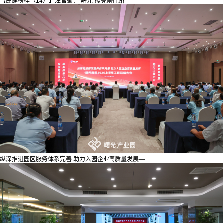
【民建榜样（14）】汪官蜀：“曙光”照亮前行路
纵深推进园区服务体系完善 助力入园企业高质量发展—...