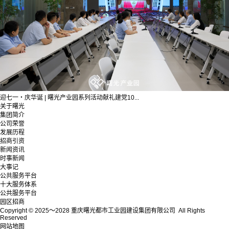
迎七一・庆华诞 | 曙光产业园系列活动献礼建党10...
关于曙光
集团简介
公司荣誉
发展历程
招商引资
新闻资讯
时事新闻
大事记
公共服务平台
十大服务体系
公共服务平台
园区招商
Copyright © 2025～2028 重庆曙光都市工业园建设集团有限公司 All Rights
Reserved
网站地图