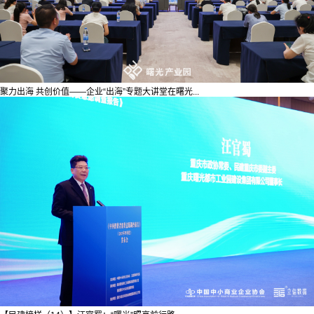
聚力出海 共创价值——企业“出海”专题大讲堂在曙光...