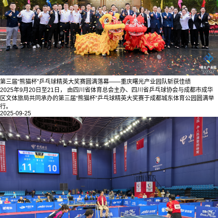
第三届“熊猫杯”乒乓球精英大奖赛圆满落幕——重庆曙光产业园队斩获佳绩
2025年9月20日至21日， 由四川省体育总会主办、四川省乒乓球协会与成都市成华
区文体旅局共同承办的第三届“熊猫杯”乒乓球精英大奖赛于成都城东体育公园圆满举
行。
2025-09-25