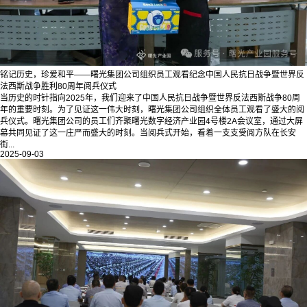
铭记历史，珍爱和平——曙光集团公司组织员工观看纪念中国人民抗日战争暨世界反
法西斯战争胜利80周年阅兵仪式
当历史的时针指向2025年，我们迎来了中国人民抗日战争暨世界反法西斯战争80周
年的重要时刻。为了见证这一伟大时刻，曙光集团公司组织全体员工观看了盛大的阅
兵仪式。曙光集团公司的员工们齐聚曙光数字经济产业园4号楼2A会议室，通过大屏
幕共同见证了这一庄严而盛大的时刻。当阅兵式开始，看着一支支受阅方队在长安
街...
2025-09-03