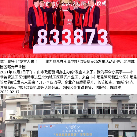
你问我答｜“发言人来了——我为群众办实事”市场监管局专场发布活动走进江北港城
园区曙光产业园
2021年12月1日下午，由市政府新闻办主办的“发言人来了，我为群众办实事——市
场监管进园区”活动走进江北港城园区曙光产业园，来自市市场监管局和江北区市场监
管局的6位发言人带来了开办企业流程、企业产品质量提升、监管检查、“四新”经济、
注册商标、市场监管执法等话题分享，为园区企业讲政策、送服务、解疑难，...
2022-02-17