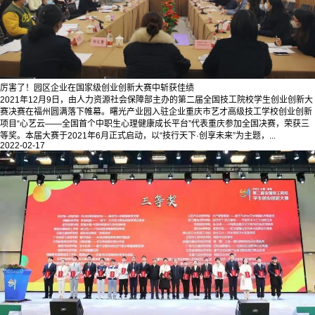
厉害了！园区企业在国家级创业创新大赛中斩获佳绩
2021年12月9日，由人力资源社会保障部主办的第二届全国技工院校学生创业创新大
赛决赛在福州圆满落下帷幕。曙光产业园入驻企业重庆市艺才高级技工学校创业创新
项目“心艺云——全国首个中职生心理健康成长平台”代表重庆参加全国决赛，荣获三
等奖。本届大赛于2021年6月正式启动，以“技行天下·创享未来”为主题，...
2022-02-17