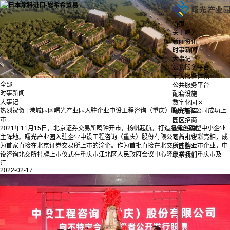
首页
关于曙光
新闻资讯
时事新闻
大事记
公共服务平台
十大服务体系
全部
公共服务平台
时事新闻
配套设施
大事记
数字化园区
热烈祝贺 | 港城园区曙光产业园入驻企业中设工程咨询（重庆）股份有限公司成功上
曙光智库
市
园区招商
2021年11月15日，北京证券交易所鸣钟开市，扬帆起航，打造服务创新型中小企业
配套设施
主阵地。曙光产业园入驻企业中设工程咨询（重庆）股份有限公司首批华彩亮相，成
招商引资
为首家直接在北京证券交易所上市的渝企。作为首批直接在北交所挂牌上市企业，中
入园企业
设咨询北交所挂牌上市仪式在重庆市江北区人民政府会议中心隆重举行，重庆市及
联系我们
江...
2022-02-17