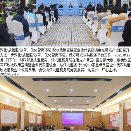
深化“放管服”改革，优化营商环境|税收政策宣讲暨企业代表座谈会在曙光产业园召开
为进一步深化“放管服”改革，优化营商环境，做好曙光公共服务平台工作，2021年12
月6日下午，财政部重庆监管局、江北区税务局在曙光产业园C区总部大楼二楼会议室
召开税收政策宣讲暨企业代表座谈会，与江北区各行业的10家重点民营企业代表共话
税收惠及企业发展良策。会议由江北区税务局党委委员、副局长白红心主持。...
2022-02-17