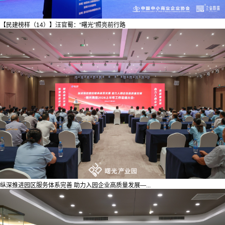
【民建榜样（14）】汪官蜀：“曙光”照亮前行路
纵深推进园区服务体系完善 助力入园企业高质量发展—...