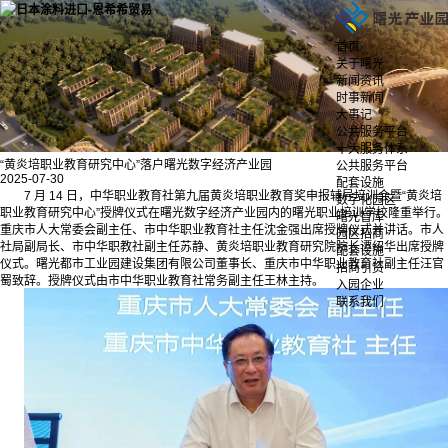
首页
关于曙光
新闻资讯
时事新闻
大事记
公共服务平台
十大服务体系
“黄炎培职业教育研究中心”落户曙光数字经济产业园
公共服务平台
2025-07-30
配套设施
7 月 14 日，中华职业教育社第九届黄炎培职业教育奖申报辅导培训会暨“黄炎培
数字化园区
职业教育研究中心”授牌仪式在曙光数字经济产业园内的曙光职业培训学校隆重举行。
曙光智库
重庆市人大常委会副主任、市中华职业教育社主任沈金强出席授牌仪式并讲话。市人
园区招商
社局副局长、市中华职教社副主任苏静、黄炎培职业教育研究院院长谭绍华出席授牌
配套设施
仪式。曙光都市工业园建设集团有限公司董事长、重庆市中华职业教育社副主任汪官
招商引资
蜀致辞。授牌仪式由市中华职业教育社常务副主任王林主持。
入园企业
联系我们