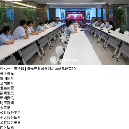
迎七一・庆华诞 | 曙光产业园系列活动献礼建党10...
关于曙光
集团简介
公司荣誉
发展历程
招商引资
新闻资讯
时事新闻
大事记
公共服务平台
十大服务体系
公共服务平台
园区招商