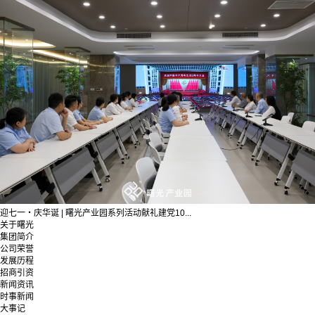
迎七一・庆华诞 | 曙光产业园系列活动献礼建党10...
关于曙光
集团简介
公司荣誉
发展历程
招商引资
新闻资讯
时事新闻
大事记