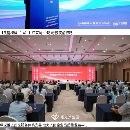
【民建榜样（14）】汪官蜀：“曙光”照亮前行路
纵深推进园区服务体系完善 助力入园企业高质量发展—...