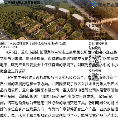
首页
关于曙光
新闻资讯
时事新闻
大事记
公共服务平台
十大服务体系
重庆市人民政府谭家玲副市长在曙光楼宇产业园
公共服务平台
2017-01-23
配套设施
4月6日，重庆市副市长谭家玲带领市工商局局长周勇、市中小企业局
数字化园区
曙光智库
党组书记朱建、副局长周奎、市财政局副巡视员左良伦，在江北区委常委
园区招商
毛平、曙光产业园管委会主任汪官蜀的陪同下，对曙光产业园入驻的中小
配套设施
招商引资
微企业进行调研。
入园企业
汪官蜀主任通过直观的展板与自身实际经验结合，向谭副市长介绍了
联系我们
产业园的发展历程和未来方向。并陪同参观了园区入驻企业元禾大千艺术
品有限公司、重庆金根摄影有限公司、重庆敬明电器等公司的经营场所和
生产车间。谭副市长说：“我国目前汽车行业发展日趋成熟，市场前景广
阔，汽车也渐渐成为普通老百姓必备的家用交通工具，敬明电器公司能很
好的定位自身产业发展方向，专为汽车零部件配套生产产品，业态定位很
成功。像元禾大千和金根摄影这两家创新型企业，能将创意产品与艺术结